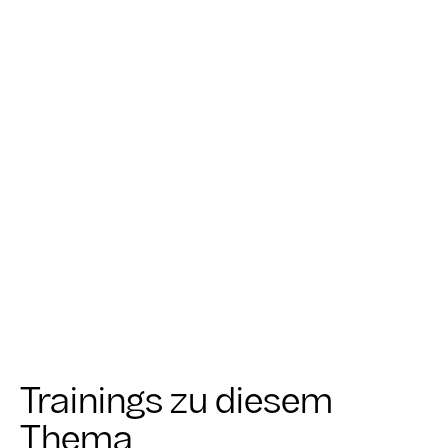
Teamentwicklung. Seit über zehn Jahren
unterstützt er Unternehmen durch
Transformationsbegleitung, innovative
Trainings- und Workshopformate und
Coaching von Führungskräften.
MEHR ERFAHREN
Trainings zu diesem
Thema