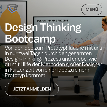
MENÜ
Design Thinking
Bootcamp
Von der Idee zum Prototyp! Tauche mit uns
in nur zwei Tagen durch den gesamten
Design-Thinking-Prozess und erlebe, wie
du mit Hilfe der Methoden großer Designer
in kurzer Zeit von einer Idee zu einem
Prototyp kommst.
JETZT ANMELDEN