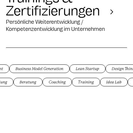
Zertifizierungen
Persönliche Weiterentwicklung /
Kompetenzentwicklung im Unternehmen
Business Model Generation
Lean Startup
Design Thinking
mentwicklung
Beratung
Coaching
Training
Idea 