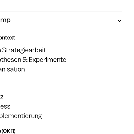
camp
Kontext
n Strategiearbeit
pothesen & Experimente
anisation
tz
zess
mplementierung
s (OKR)