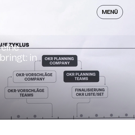
MENÜ
 eine
bringt: in