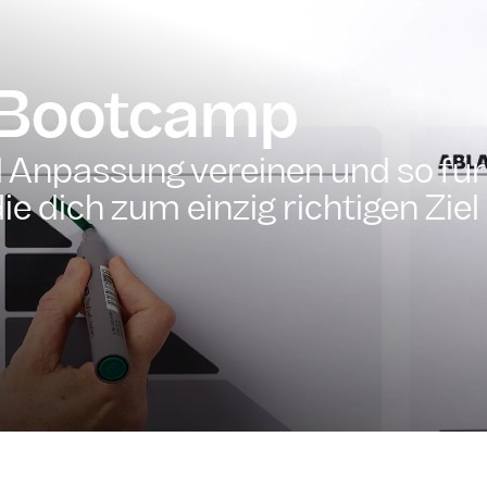
y Bootcamp
d Anpassung vereinen und so für
 dich zum einzig richtigen Ziel 