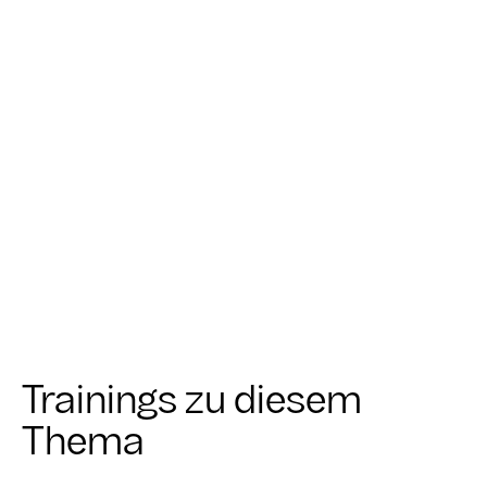
unterstützt er Unternehmen durch
Transformationsbegleitung, innovative
Trainings- und Workshopformate und
Coaching von Führungskräften.
MEHR ERFAHREN
Trainings zu diesem
Thema