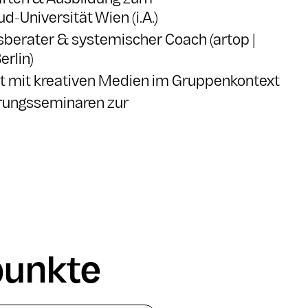
ften & Ausbildung zum
-Universität Wien (i.A.)
nsberater & systemischer Coach (artop |
erlin)
eit mit kreativen Medien im Gruppenkontext
hrungsseminaren zur
unkte